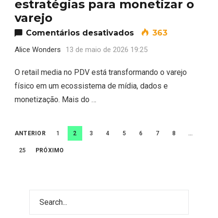
estratégias para monetizar o
varejo
em Retail Media no 
Comentários desativados
363
Alice Wonders
13 de maio de 2026 19:25
O retail media no PDV está transformando o varejo
físico em um ecossistema de mídia, dados e
monetização. Mais do …
Navegação
ANTERIOR
1
2
3
4
5
6
7
8
…
Most Popular Topics
por
25
PRÓXIMO
posts