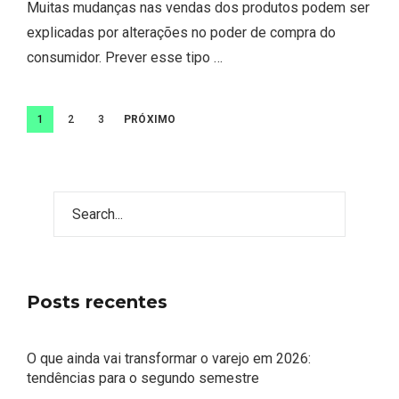
Muitas mudanças nas vendas dos produtos podem ser
explicadas por alterações no poder de compra do
consumidor. Prever esse tipo …
Navegação
1
2
3
PRÓXIMO
por
posts
Most Popular Topics
Posts recentes
O que ainda vai transformar o varejo em 2026:
tendências para o segundo semestre