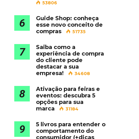
53806
Guide Shop: conheça
6
esse novo conceito de
compras
51735
Saiba como a
7
experiência de compra
do cliente pode
destacar a sua
empresa!
34608
Ativação para feiras e
8
eventos: descubra 5
opções para sua
marca
31184
5 livros para entender o
9
comportamento do
consumidor (+dicas