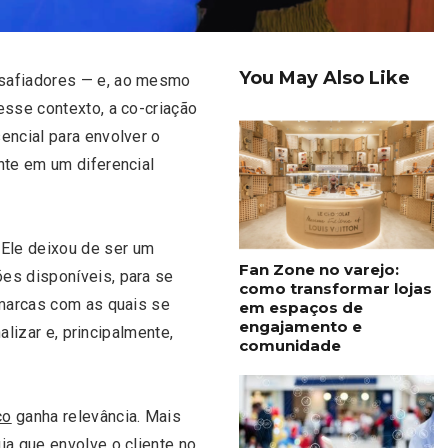
You May Also Like
esafiadores — e, ao mesmo
esse contexto, a co-criação
encial para envolver o
nte em um diferencial
Ele deixou de ser um
Fan Zone no varejo:
es disponíveis, para se
como transformar lojas
 marcas com as quais se
em espaços de
engajamento e
nalizar e, principalmente,
comunidade
co
ganha relevância. Mais
ia que envolve o cliente no