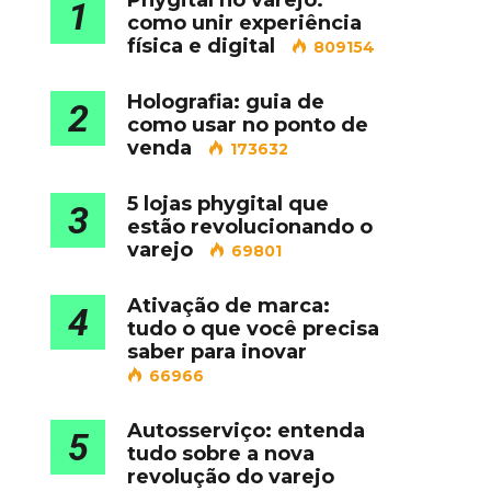
Phygital no varejo:
1
como unir experiência
física e digital
809154
Holografia: guia de
2
como usar no ponto de
venda
173632
5 lojas phygital que
3
estão revolucionando o
varejo
69801
Ativação de marca:
4
tudo o que você precisa
saber para inovar
66966
Autosserviço: entenda
5
tudo sobre a nova
revolução do varejo