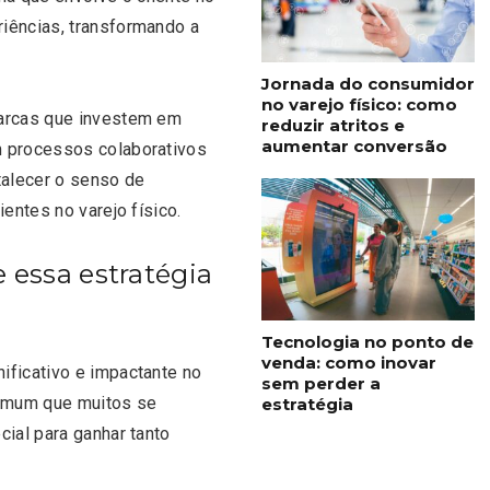
iências, transformando a
Jornada do consumidor
no varejo físico: como
marcas que investem em
reduzir atritos e
aumentar conversão
m processos colaborativos
alecer o senso de
entes no varejo físico.
e essa estratégia
Tecnologia no ponto de
venda: como inovar
ificativo e impactante no
sem perder a
omum que muitos se
estratégia
cial para ganhar tanto