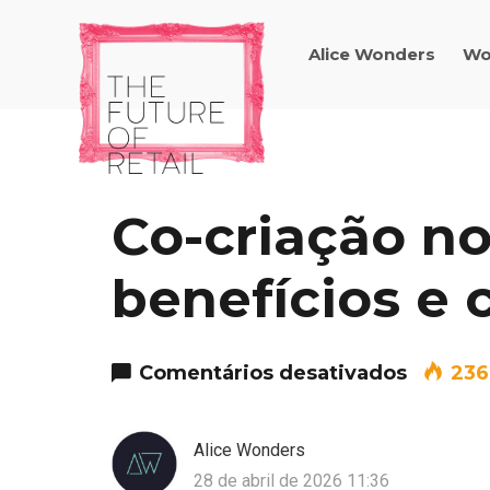
Alice Wonders
Wo
Co-criação no 
benefícios e 
em Co-cr
Comentários desativados
236
Alice Wonders
28 de abril de 2026 11:36