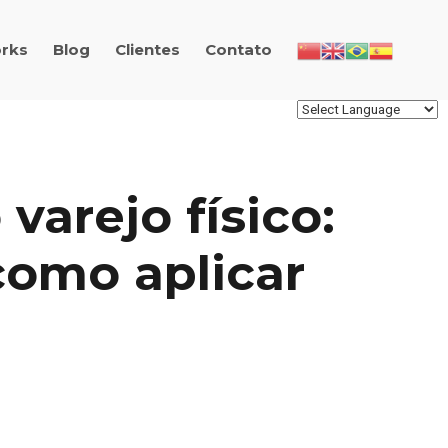
rks
Blog
Clientes
Contato
varejo físico:
como aplicar
iação no varejo físico: benefícios e como apli