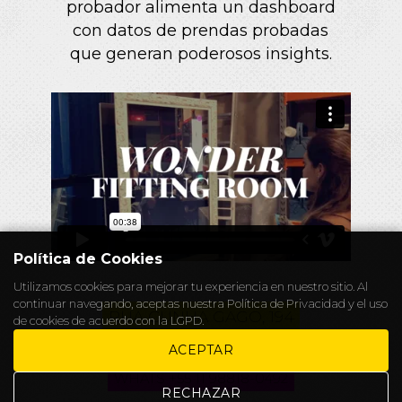
probador alimenta un dashboard
con datos de prendas probadas
que generan poderosos insights.
Política de Cookies
Utilizamos cookies para mejorar tu experiencia en nuestro sitio. Al
continuar navegando, aceptas nuestra
Política de Privacidad
y el uso
RUA CUNHA GAGO, 194
de cookies de acuerdo con la LGPD.
CHAPELEIRO@ALICEWONDERS.WS
ACEPTAR
WHATS +55 11 98818-0492
RECHAZAR