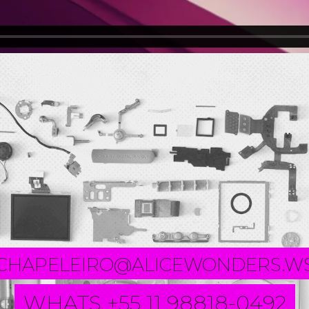
CHAPELEIRO@ALICEWONDERS.W
WHATS +55 11 98818-0492