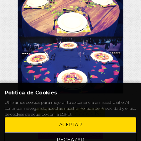
Política de Cookies
Utilizamos cookies para mejorar tu experiencia en nuestro sitio. Al
continuar navegando, aceptas nuestra
Política de Privacidad
y el uso
RUA CUNHA GAGO, 194
de cookies de acuerdo con la LGPD.
CHAPELEIRO@ALICEWONDERS.WS
ACEPTAR
WHATS +55 11 98818-0492
RECHAZAR