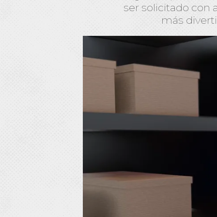
ser solicitado con
más diverti