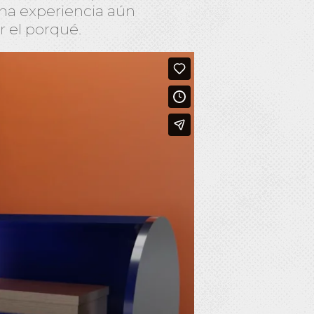
una experiencia aún
r el porqué.