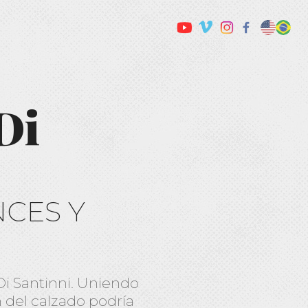
Di
NCES Y
 Di Santinni. Uniendo
 del calzado podría