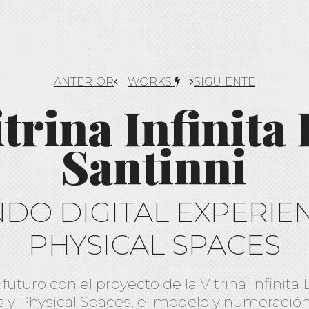
ANTERIOR
WORKS
SIGUIENTE
itrina Infinita 
Santinni
DO DIGITAL EXPERIE
PHYSICAL SPACES
futuro con el proyecto de la Vitrina Infinita
s y Physical Spaces, el modelo y numeración