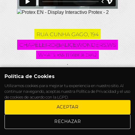
RUA CUNHA GAGO, 194
CHAPELEIRO@ALICEWONDERS.WS
WHATS +55 11 98818-0492
.
Política de Cookies
Utilizamos cookies para mejorar tu experiencia en nuestro sitio. Al
continuar navegando, aceptas nuestra
Política de Privacidad
y el uso
de cookies de acuerdo con la LGPD.
ACEPTAR
RECHAZAR