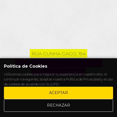
RUA CUNHA GAGO, 194
CHAPELEIRO@ALICEWONDERS.WS
Política de Cookies
WHATS +55 11 98818-0492
Utilizamos cookies para mejorar tu experiencia en nuestro sitio. Al
.
continuar navegando, aceptas nuestra
Política de Privacidad
y el uso
de cookies de acuerdo con la LGPD.
ACEPTAR
RECHAZAR